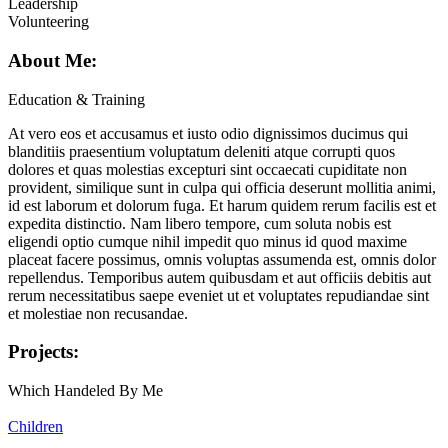
Leadership
Volunteering
About Me:
Education & Training
At vero eos et accusamus et iusto odio dignissimos ducimus qui
blanditiis praesentium voluptatum deleniti atque corrupti quos
dolores et quas molestias excepturi sint occaecati cupiditate non
provident, similique sunt in culpa qui officia deserunt mollitia animi,
id est laborum et dolorum fuga. Et harum quidem rerum facilis est et
expedita distinctio. Nam libero tempore, cum soluta nobis est
eligendi optio cumque nihil impedit quo minus id quod maxime
placeat facere possimus, omnis voluptas assumenda est, omnis dolor
repellendus. Temporibus autem quibusdam et aut officiis debitis aut
rerum necessitatibus saepe eveniet ut et voluptates repudiandae sint
et molestiae non recusandae.
Projects:
Which Handeled By Me
Children